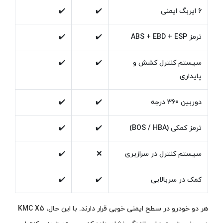
6 ایربگ ایمنی
✔️
✔️
ترمز ABS + EBD + ESP
✔️
✔️
سیستم کنترل کشش و
✔️
✔️
پایداری
دوربین 360 درجه
✔️
✔️
ترمز کمکی (BOS / HBA)
✔️
✔️
سیستم کنترل در سرازیری
❌
✔️
کمک در سربالایی
✔️
✔️
هر دو خودرو در سطح ایمنی خوبی قرار دارند. با این حال، KMC X5