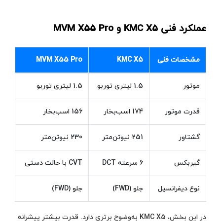
عملکرد فنی KMC X5 و MVM X55 Pro
مشخصات فنی
KMC X5
MVM X55 Pro
موتور
1.5 لیتری توربو
1.5 لیتری توربو
قدرت موتور
174 اسب‌بخار
156 اسب‌بخار
گشتاور
251 نیوتن‌متر
230 نیوتن‌متر
گیربکس
6 سرعته DCT
CVT با حالت دستی
نوع دیفرانسیل
جلو (FWD)
جلو (FWD)
در این بخش، KMC X5 به‌وضوح برتری دارد. قدرت بیشتر پیشرانه