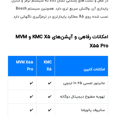
در عمل و تست‌ های رانندگی نشان داده که سیستم ترمز و کنترل
پایداری آن، واکنش سریع‌ تری دارد. همچنین سیستم Bosch
نصب شده روی X5 عملکرد پایدارتری در ترمزگیری ناگهانی دارد.
امکانات رفاهی و آپشن‌های KMC X5 و MVM
X55 Pro
MVM X55
KMC
امکانات کابین
X5
Pro
مانیتور لمسی 10.25 اینچی
✔️
✔️
تهویه مطبوع دیجیتال دوگانه
✔️
✔️
سانروف پانوراما
✔️
✔️