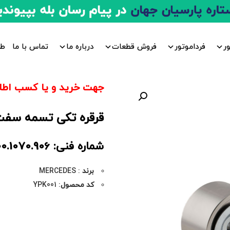
ر
فرداموتور
فروش قطعات
درباره ما
تماس با ما
طر
جهت خرید و یا کسب اطلا
قرقره تکی تسمه سفت کن
شماره فنی: 457.200.1070.906
برند
: MERCEDES
کد محصول
: YPK001