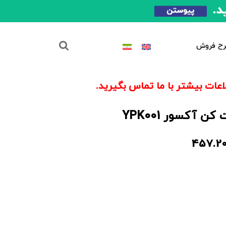
ح فروش
عات بیشتر با ما تماس بگیرید.
 آکسور YPK001