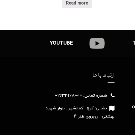
Read more
YOUTUBE
ارتباط با ما
02634168000
شماره تماس:
ن
نشانی:
کرج . کمالشهر . بلوار شهید
بهشتی . روبروی ظفر 4