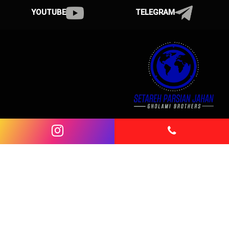
YOUTUBE
TELEGRAM
ارتباط با ما
02634168000
شماره تماس:
نشانی:
کرج . کمالشهر . بلوار شهید بهشتی . روبروی ظفر 4