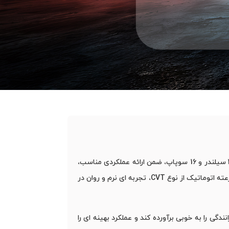
خودرو KMC S3 کرمان موتور از لحاظ فنی با موتور بنزینی 1590 سی‌ سی و سیستم VVT به بازار عرضه می ‌شود. این موتور با 4 سیلندر و 16 سوپاپ، ضمن ارائه عملکردی مناسب،
به بهبود مصرف سوخت نیز کمک می ‌کند. حداکثر سرعت این خودرو 175 کیلومتر بر ساعت است که در ترکیب با جعبه‌دنده 6 سرعته اتوماتیک از نوع CVT، تجربه ‌ای نرم و روان در
رد تا نیاز های روزمره رانندگی را به خوبی برآورده کند و عملکرد بهینه‌ ای را