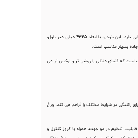
از لحاظ طراحی ظاهری و داخلی، خودرو KMC S3 کرمان موتور با فرمان برقی EBS و رینگ ‌های 16 اینچی آلومینیومی ظاهر جذابی دارد. این خودرو با ابعاد 4325 میلی ‌متر طول،
انوادگی را به خوبی پاسخ می‌ دهد. S3 با ظرفیت 5 نفر، مجهز به سانروف است که فضای داخلی را روشن ‌تر و لوکس ‌تر می
، تجربه ‌ای راحت و هوشمند برای رانندگی در شرایط مختلف را فراهم می ‌کند. چراغ
قابلیت تنظیم در دو جهت، همراه با کروز کنترل و