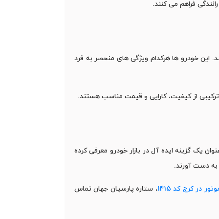
نندگی فراهم می ‌کنند.
رمان موتور شامل مدل ‌های مطرحی چون رنو ساندرو استپ وی، ام وی ام ایکس 33 و چانگان CS35 هستند. این خودرو ها هرکدام ویژگی ‌های منحصر به فرد
به عنوان یک گزینه ایده ‌آل در بازار خودرو معرفی کرده
 به دست آورند.
ور در کرج کد 1415
، ستاره پارسیان جهان تماس