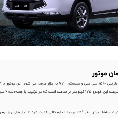
مان موتور
این پیشرانه با توان تولید حداکثر 107 اسب بخار قدرت و 150 نیوتن‌ متر گشتاور، به اندازه کافی قدرت دا