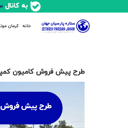
خانه
کرمان موتو
طرح پیش فروش کامیون کمپرسی LK1930 – مه