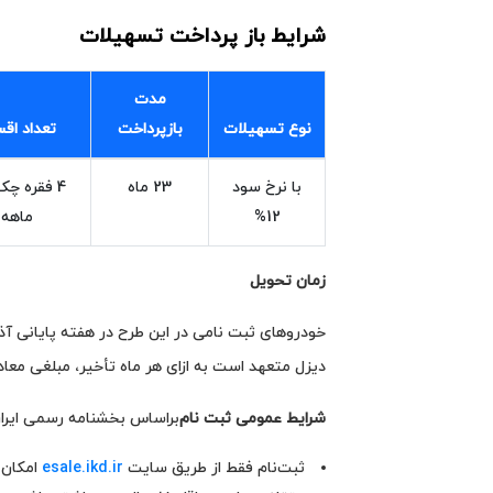
شرایط باز پرداخت تسهیلات
مدت
نوع تسهیلات
بازپرداخت
تعداد اق
با نرخ سود
23 ماه
4 فقره چک
12%
ماهه
زمان تحویل
دیزل متعهد است به ازای هر ماه تأخیر، مبلغی معادل سود مشارکت + ۱ درصد ماه
شرایط عمومی ثبت‌ نام
براساس بخشنامه رسمی ایران‌
ثبت‌نام فقط از طریق سایت
esale.ikd.ir
امکان‌