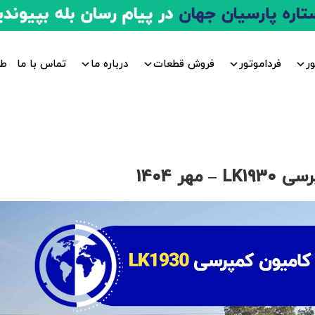
ر
فرداموتور
فروش قطعات
درباره ما
تماس با ما
طر
ر 1404