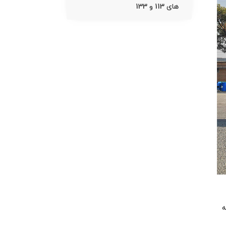
های 113 و 133
ه